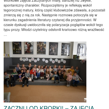
Wtorkowe zajęcia Zaczytanych miały, bardziej niż zwykle,
spontaniczny charakter. Rozpoczęliśmy je refleksją wokół
tegorocznej matury, którą część klubowiczów zdawała, a pozostali
zmierzą się z nią za rok. Następnie rozmowa potoczyła się w
kierunku zagadnienia literatury czytanej dla przyjemności. W
czasie dyskusji uwidoczniła się polaryzacja poglądów wokół tego
typu prozy. Młodzi czytelnicy odsłonili krańcowo różną wrażliwość
…
ZACZNIJ OD KROPKI! – ZAJĘCIA