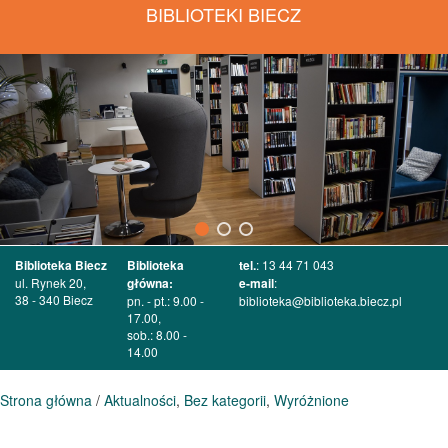
BIBLIOTEKI BIECZ
Biblioteka Biecz
Biblioteka
tel.
: 13 44 71 043
ul. Rynek 20,
główna:
e-mail
:
38 - 340 Biecz
pn. - pt.: 9.00 -
biblioteka@biblioteka.biecz.pl
17.00,
sob.: 8.00 -
14.00
Strona główna
/
Aktualności
,
Bez kategorii
,
Wyróżnione