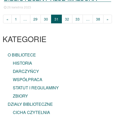
26 kwietnia 2023
«
1
…
29
30
31
32
33
…
38
»
KATEGORIE
O BIBLIOTECE
HISTORIA
DARCZYŃCY
WSPÓŁPRACA
STATUT I REGULAMINY
ZBIORY
DZIAŁY BIBLIOTECZNE
CICHA CZYTELNIA