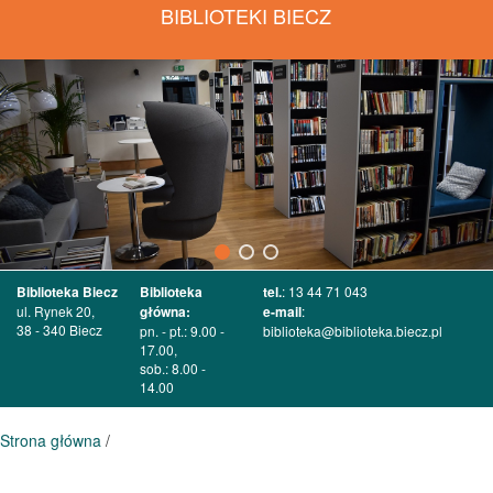
BIBLIOTEKI BIECZ
Biblioteka Biecz
Biblioteka
tel.
: 13 44 71 043
ul. Rynek 20,
główna:
e-mail
:
38 - 340 Biecz
pn. - pt.: 9.00 -
biblioteka@biblioteka.biecz.pl
17.00,
sob.: 8.00 -
14.00
Strona główna
/