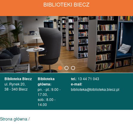
BIBLIOTEKI BIECZ
Biblioteka Biecz
Biblioteka
tel.
: 13 44 71 043
ul. Rynek 20,
główna:
e-mail
:
38 - 340 Biecz
pn. - pt.: 9.00 -
biblioteka@biblioteka.biecz.pl
17.00,
sob.: 8.00 -
14.00
Strona główna
/