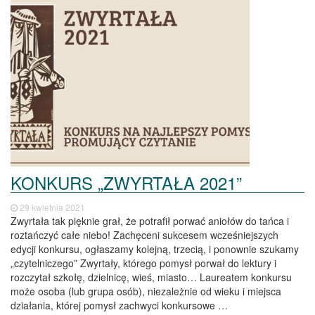
KONKURS „ZWYRTAŁA 2021”
29 kwietnia 2021
Zwyrtała tak pięknie grał, że potrafił porwać aniołów do tańca i
roztańczyć całe niebo! Zachęceni sukcesem wcześniejszych
edycji konkursu, ogłaszamy kolejną, trzecią, i ponownie szukamy
„czytelniczego” Zwyrtały, którego pomysł porwał do lektury i
rozczytał szkołę, dzielnicę, wieś, miasto… Laureatem konkursu
może osoba (lub grupa osób), niezależnie od wieku i miejsca
działania, której pomysł zachwyci konkursowe …