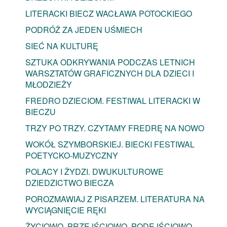
LITERACKI BIECZ WACŁAWA POTOCKIEGO
PODRÓŻ ZA JEDEN UŚMIECH
SIEĆ NA KULTURĘ
SZTUKA ODKRYWANIA PODCZAS LETNICH
WARSZTATÓW GRAFICZNYCH DLA DZIECI I
MŁODZIEŻY
FREDRO DZIECIOM. FESTIWAL LITERACKI W
BIECZU
TRZY PO TRZY. CZYTAMY FREDRĘ NA NOWO
WOKÓŁ SZYMBORSKIEJ. BIECKI FESTIWAL
POETYCKO-MUZYCZNY
POLACY I ŻYDZI. DWUKULTUROWE
DZIEDZICTWO BIECZA
POROZMAWIAJ Z PISARZEM. LITERATURA NA
WYCIĄGNIĘCIE RĘKI
ŻYCIOWO, PRZEJŚCIOWO, PODEJŚCIOWO –