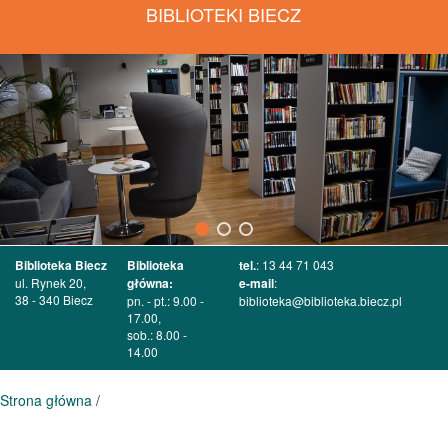
BIBLIOTEKI BIECZ
Biblioteka Biecz
Biblioteka
tel.
: 13 44 71 043
ul. Rynek 20,
główna:
e-mail
:
38 - 340 Biecz
pn. - pt.: 9.00 -
biblioteka@biblioteka.biecz.pl
17.00,
sob.: 8.00 -
14.00
Strona główna
/