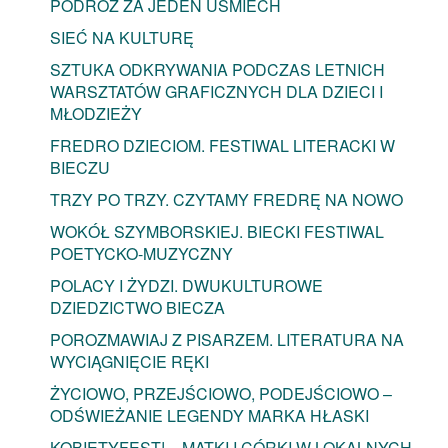
PODRÓŻ ZA JEDEN UŚMIECH
SIEĆ NA KULTURĘ
SZTUKA ODKRYWANIA PODCZAS LETNICH
WARSZTATÓW GRAFICZNYCH DLA DZIECI I
MŁODZIEŻY
FREDRO DZIECIOM. FESTIWAL LITERACKI W
BIECZU
TRZY PO TRZY. CZYTAMY FREDRĘ NA NOWO
WOKÓŁ SZYMBORSKIEJ. BIECKI FESTIWAL
POETYCKO-MUZYCZNY
POLACY I ŻYDZI. DWUKULTUROWE
DZIEDZICTWO BIECZA
POROZMAWIAJ Z PISARZEM. LITERATURA NA
WYCIĄGNIĘCIE RĘKI
ŻYCIOWO, PRZEJŚCIOWO, PODEJŚCIOWO –
ODŚWIEŻANIE LEGENDY MARKA HŁASKI
KOBIETYFEST! – MATKI I CÓRKI W LOKALNYCH