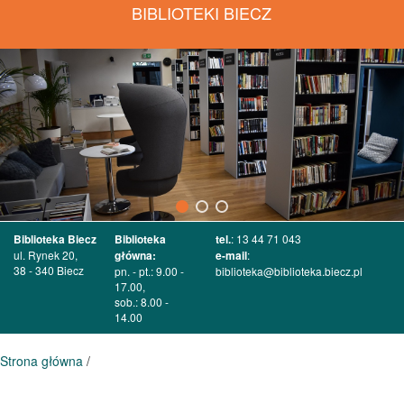
BIBLIOTEKI BIECZ
Biblioteka Biecz
Biblioteka
tel.
: 13 44 71 043
ul. Rynek 20,
główna:
e-mail
:
38 - 340 Biecz
pn. - pt.: 9.00 -
biblioteka@biblioteka.biecz.pl
17.00,
sob.: 8.00 -
14.00
Strona główna
/