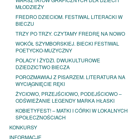
WARSZTATÓW GRAFICZNYCH DLA DZIECI I
MŁODZIEŻY
FREDRO DZIECIOM. FESTIWAL LITERACKI W
BIECZU
TRZY PO TRZY. CZYTAMY FREDRĘ NA NOWO
WOKÓŁ SZYMBORSKIEJ. BIECKI FESTIWAL
POETYCKO-MUZYCZNY
POLACY I ŻYDZI. DWUKULTUROWE
DZIEDZICTWO BIECZA
POROZMAWIAJ Z PISARZEM. LITERATURA NA
WYCIĄGNIĘCIE RĘKI
ŻYCIOWO, PRZEJŚCIOWO, PODEJŚCIOWO –
ODŚWIEŻANIE LEGENDY MARKA HŁASKI
KOBIETYFEST! – MATKI I CÓRKI W LOKALNYCH
SPOŁECZNOŚCIACH
KONKURSY
INFORMACJE