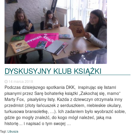
DYSKUSYJNY KLUB KSIĄŻKI
14 marca 2018
Podczas dzisiejszego spotkania DKK, inspirując się listami
pisanymi przez Sarę bohaterkę książki „Zakochaj się, mamo”
Marty Fox, pisałyśmy listy. Każda z dziewczyn otrzymała inny
przedmiot (złoty łańcuszek z serduszkiem, niebieskie okulary,
turkusowa bransoletkę, …). Ich zadaniem było wyobrazić sobie,
gdzie go mogły znaleźć, do kogo mógł należeć, jaką ma
historię… i napisać o tym swojej …
Tagi:
Libusza