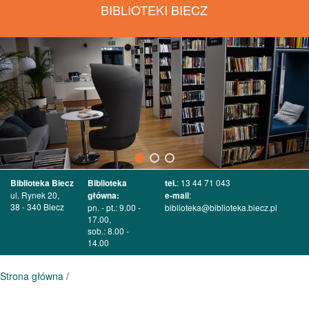
BIBLIOTEKI BIECZ
Biblioteka Biecz
Biblioteka
tel.
: 13 44 71 043
ul. Rynek 20,
główna:
e-mail
:
38 - 340 Biecz
pn. - pt.: 9.00 -
biblioteka@biblioteka.biecz.pl
17.00,
sob.: 8.00 -
14.00
Strona główna
/