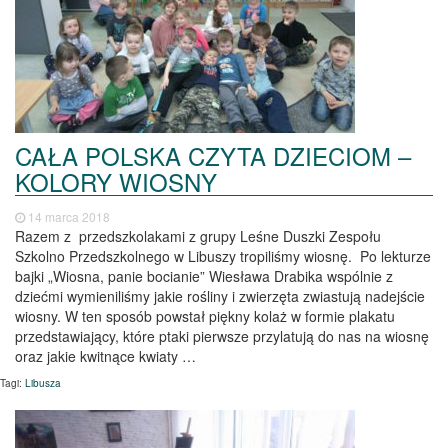
CAŁA POLSKA CZYTA DZIECIOM –
KOLORY WIOSNY
14 marca 2018
Razem z przedszkolakami z grupy Leśne Duszki Zespołu
Szkolno Przedszkolnego w Libuszy tropiliśmy wiosnę. Po lekturze
bajki „Wiosna, panie bocianie” Wiesława Drabika wspólnie z
dziećmi wymieniliśmy jakie rośliny i zwierzęta zwiastują nadejście
wiosny. W ten sposób powstał piękny kolaż w formie plakatu
przedstawiający, które ptaki pierwsze przylatują do nas na wiosnę
oraz jakie kwitnące kwiaty …
Tagi:
Libusza