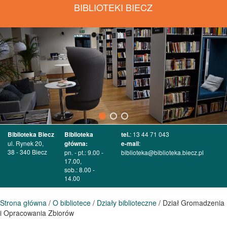
BIBLIOTEKI BIECZ
Biblioteka Biecz
Biblioteka
tel.
: 13 44 71 043
ul. Rynek 20,
główna:
e-mail
:
38 - 340 Biecz
pn. - pt.: 9.00 -
biblioteka@biblioteka.biecz.pl
17.00,
sob.: 8.00 -
14.00
Strona główna
/
O bibliotece
/
Działy biblioteczne
/ Dział Gromadzenia
i Opracowania Zbiorów