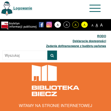
Toggle
Logowanie
navigation
Skip
A
A
A
A
A
A
A
to
content
RODO
Deklaracja dostępności
Zadania dofinansowane z budżetu państwa
WITAMY NA STRONIE INTERNETOWEJ