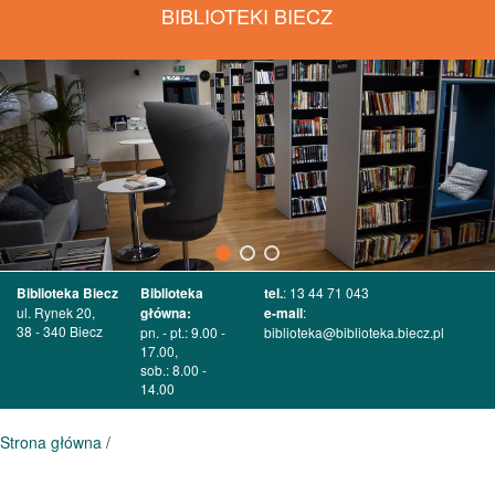
BIBLIOTEKI BIECZ
Biblioteka Biecz
Biblioteka
tel.
: 13 44 71 043
ul. Rynek 20,
główna:
e-mail
:
38 - 340 Biecz
pn. - pt.: 9.00 -
biblioteka@biblioteka.biecz.pl
17.00,
sob.: 8.00 -
14.00
Strona główna
/