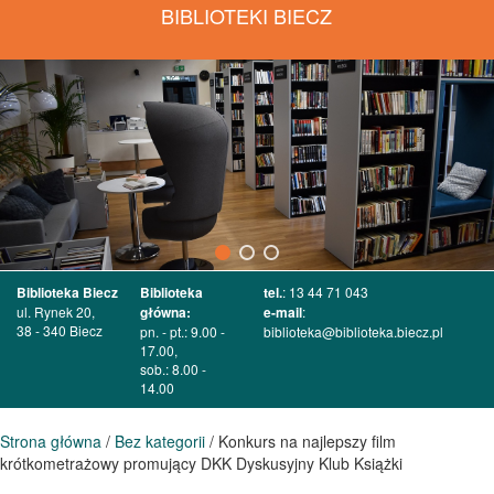
BIBLIOTEKI BIECZ
Biblioteka Biecz
Biblioteka
tel.
: 13 44 71 043
ul. Rynek 20,
główna:
e-mail
:
38 - 340 Biecz
pn. - pt.: 9.00 -
biblioteka@biblioteka.biecz.pl
17.00,
sob.: 8.00 -
14.00
Strona główna
/
Bez kategorii
/ Konkurs na najlepszy film
krótkometrażowy promujący DKK Dyskusyjny Klub Książki