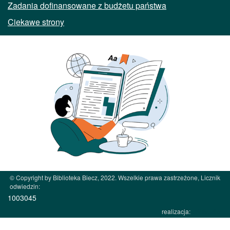
Zadania dofinansowane z budżetu państwa
Ciekawe strony
© Copyright by Biblioteka Biecz, 2022. Wszelkie prawa zastrzeżone, Licznik
odwiedzin:
1003045
realizacja:
JW Studio