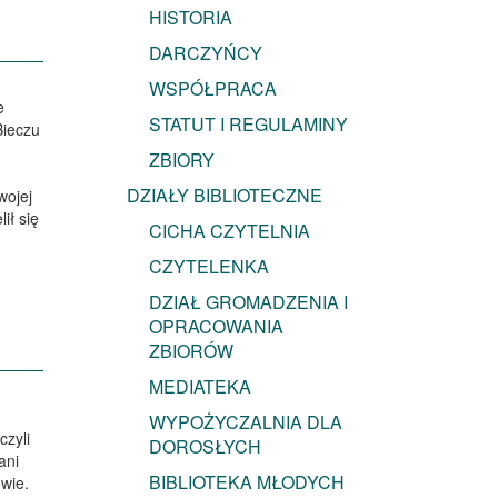
HISTORIA
DARCZYŃCY
WSPÓŁPRACA
e
STATUT I REGULAMINY
Bieczu
ZBIORY
DZIAŁY BIBLIOTECZNE
wojej
ił się
CICHA CZYTELNIA
CZYTELENKA
DZIAŁ GROMADZENIA I
OPRACOWANIA
ZBIORÓW
MEDIATEKA
WYPOŻYCZALNIA DLA
czyli
DOROSŁYCH
ani
BIBLIOTEKA MŁODYCH
wie.