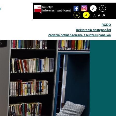
A
A
T
A
A
A
A
A
RODO
Deklaracja dostępności
Zadania dofinansowane z budżetu państwa