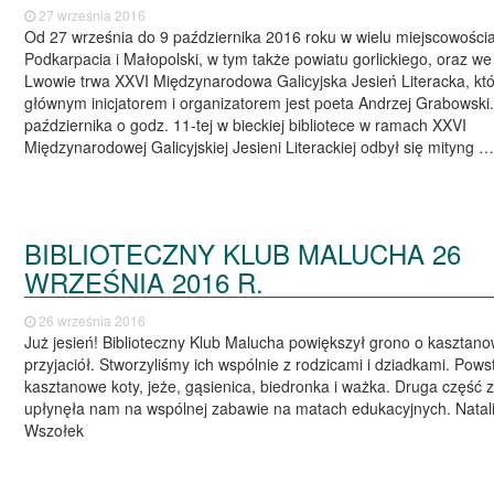
27 września 2016
Od 27 września do 9 października 2016 roku w wielu miejscowości
Podkarpacia i Małopolski, w tym także powiatu gorlickiego, oraz we
Lwowie trwa XXVI Międzynarodowa Galicyjska Jesień Literacka, któ
głównym inicjatorem i organizatorem jest poeta Andrzej Grabowski.
października o godz. 11-tej w bieckiej bibliotece w ramach XXVI
Międzynarodowej Galicyjskiej Jesieni Literackiej odbył się mityng 
BIBLIOTECZNY KLUB MALUCHA 26
WRZEŚNIA 2016 R.
26 września 2016
Już jesień! Biblioteczny Klub Malucha powiększył grono o kasztan
przyjaciół. Stworzyliśmy ich wspólnie z rodzicami i dziadkami. Pows
kasztanowe koty, jeże, gąsienica, biedronka i ważka. Druga część 
upłynęła nam na wspólnej zabawie na matach edukacyjnych. Natal
Wszołek