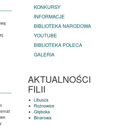
KONKURSY
INFORMACJE
ową
BIBLIOTEKA NARODOWA
ej.
YOUTUBE
BIBLIOTEKA POLECA
GALERIA
AKTUALNOŚCI
FILII
Libusza
em
Rożnowice
temat
Głęboka
owe
Binarowa
y