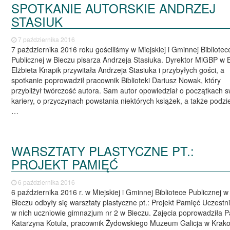
SPOTKANIE AUTORSKIE ANDRZEJ
STASIUK
7 października 2016
7 października 2016 roku gościliśmy w Miejskiej i Gminnej Bibliotec
Publicznej w Bieczu pisarza Andrzeja Stasiuka. Dyrektor MiGBP w 
Elżbieta Knapik przywitała Andrzeja Stasiuka i przybyłych gości, a
spotkanie poprowadził pracownik Biblioteki Dariusz Nowak, który
przybliżył twórczość autora. Sam autor opowiedział o początkach s
kariery, o przyczynach powstania niektórych książek, a także podziel
…
WARSZTATY PLASTYCZNE PT.:
PROJEKT PAMIĘĆ
6 października 2016
6 października 2016 r. w Miejskiej i Gminnej Bibliotece Publicznej w
Bieczu odbyły się warsztaty plastyczne pt.: Projekt Pamięć Uczestni
w nich uczniowie gimnazjum nr 2 w Bieczu. Zajęcia poprowadziła P
Katarzyna Kotula, pracownik Żydowskiego Muzeum Galicja w Krako