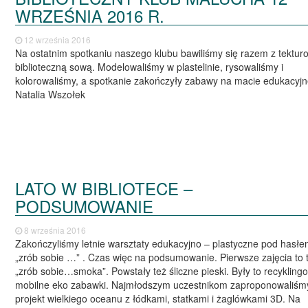
WRZEŚNIA 2016 R.
12 września 2016
Na ostatnim spotkaniu naszego klubu bawiliśmy się razem z tektur
biblioteczną sową. Modelowaliśmy w plastelinie, rysowaliśmy i
kolorowaliśmy, a spotkanie zakończyły zabawy na macie edukacyjn
Natalia Wszołek
LATO W BIBLIOTECE –
PODSUMOWANIE
8 września 2016
Zakończyliśmy letnie warsztaty edukacyjno – plastyczne pod hasł
„zrób sobie …” . Czas więc na podsumowanie. Pierwsze zajęcia to 
„zrób sobie…smoka”. Powstały też śliczne pieski. Były to recykling
mobilne eko zabawki. Najmłodszym uczestnikom zaproponowaliśm
projekt wielkiego oceanu z łódkami, statkami i żaglówkami 3D. Na