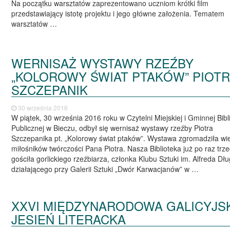
Na początku warsztatów zaprezentowano uczniom krótki film
przedstawiający istotę projektu i jego główne założenia. Tematem
warsztatów …
WERNISAŻ WYSTAWY RZEŹBY
„KOLOROWY ŚWIAT PTAKÓW” PIOT
SZCZEPANIK
30 września 2016
W piątek, 30 września 2016 roku w Czytelni Miejskiej i Gminnej Bibli
Publicznej w Bieczu, odbył się wernisaż wystawy rzeźby Piotra
Szczepanika pt. „Kolorowy świat ptaków”. Wystawa zgromadziła wi
miłośników twórczości Pana Piotra. Nasza Biblioteka już po raz trze
gościła gorlickiego rzeźbiarza, członka Klubu Sztuki im. Alfreda Dł
działającego przy Galerii Sztuki „Dwór Karwacjanów” w …
XXVI MIĘDZYNARODOWA GALICYJS
JESIEŃ LITERACKA