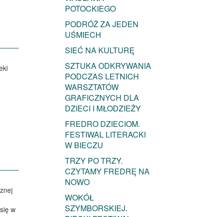
POTOCKIEGO
PODRÓŻ ZA JEDEN
UŚMIECH
SIEĆ NA KULTURĘ
SZTUKA ODKRYWANIA
eki
PODCZAS LETNICH
WARSZTATÓW
GRAFICZNYCH DLA
DZIECI I MŁODZIEŻY
FREDRO DZIECIOM.
FESTIWAL LITERACKI
W BIECZU
TRZY PO TRZY.
CZYTAMY FREDRĘ NA
NOWO
cznej
WOKÓŁ
SZYMBORSKIEJ.
się w