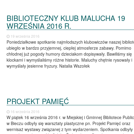
BIBLIOTECZNY KLUB MALUCHA 19
WRZEŚNIA 2016 R.
19 września 2016
Poniedziałkowe spotkanie najmłodszych klubowiczów naszej bibliot
ubiegło w bardzo przyjemnej, ciepłej atmosferze zabawy. Pomimo
chłodnej już pogody humory dzieciakom dopisywały. Bawiliśmy się
klockami i wymyślaliśmy różne historie. Maluchy chętnie rysowały i
wymyślały jesienne fryzury. Natalia Wszołek
PROJEKT PAMIĘĆ
16 września 2016
W piątek 16 września 2016 r. w Miejskiej i Gminnej Bibliotece Publi
w Bieczu odbyły się warsztaty plastyczne pn. Projekt Pamięć oraz
wernisaż wystawy związanej z tym wydarzeniem. Spotkania odbyły 