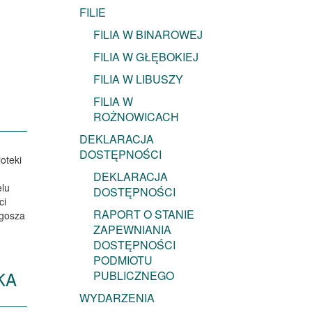
FILIE
FILIA W BINAROWEJ
FILIA W GŁĘBOKIEJ
FILIA W LIBUSZY
R
FILIA W
ROŻNOWICACH
DEKLARACJA
DOSTĘPNOŚCI
oteki
DEKLARACJA
elu
DOSTĘPNOŚCI
ci
RAPORT O STANIE
ugosza
ZAPEWNIANIA
DOSTĘPNOŚCI
PODMIOTU
KA
PUBLICZNEGO
WYDARZENIA