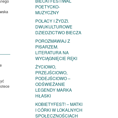
BIECKI FESTIWAL
wanego
POETYCKO-
owska
MUZYCZNY
POLACY I ŻYDZI.
DWUKULTUROWE
DZIEDZICTWO BIECZA
POROZMAWIAJ Z
PISARZEM.
LITERATURA NA
WYCIĄGNIĘCIE RĘKI
ze
ŻYCIOWO,
PRZEJŚCIOWO,
PODEJŚCIOWO –
zyć
ODŚWIEŻANIE
iotece
LEGENDY MARKA
HŁASKI
KOBIETYFEST! – MATKI
I CÓRKI W LOKALNYCH
SPOŁECZNOŚCIACH