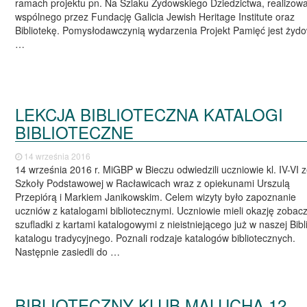
ramach projektu pn. Na Szlaku Żydowskiego Dziedzictwa, realizo
wspólnego przez Fundację Galicia Jewish Heritage Institute oraz
Bibliotekę. Pomysłodawczynią wydarzenia Projekt Pamięć jest żyd
…
LEKCJA BIBLIOTECZNA KATALOGI
BIBLIOTECZNE
14 września 2016
14 września 2016 r. MiGBP w Bieczu odwiedzili uczniowie kl. IV-VI 
Szkoły Podstawowej w Racławicach wraz z opiekunami Urszulą
Przepiórą i Markiem Janikowskim. Celem wizyty było zapoznanie
uczniów z katalogami bibliotecznymi. Uczniowie mieli okazję zobac
szufladki z kartami katalogowymi z nieistniejącego już w naszej Bibl
katalogu tradycyjnego. Poznali rodzaje katalogów bibliotecznych.
Następnie zasiedli do …
BIBLIOTECZNY KLUB MALUCHA 12