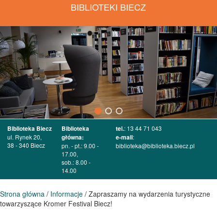
BIBLIOTEKI BIECZ
Biblioteka Biecz
Biblioteka
tel.
: 13 44 71 043
ul. Rynek 20,
główna:
e-mail
:
38 - 340 Biecz
pn. - pt.: 9.00 -
biblioteka@biblioteka.biecz.pl
17.00,
sob.: 8.00 -
14.00
Strona główna
/
Informacje
/ Zapraszamy na wydarzenia turystyczne
towarzyszące Kromer Festival Biecz!