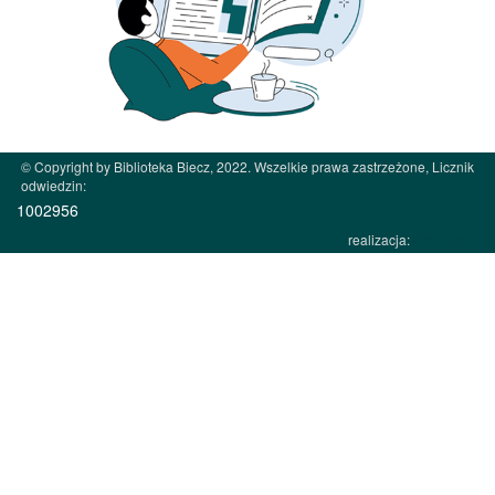
© Copyright by Biblioteka Biecz, 2022. Wszelkie prawa zastrzeżone, Licznik
odwiedzin:
1002956
realizacja:
JW Studio