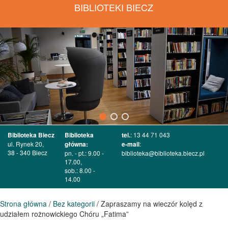
BIBLIOTEKI BIECZ
Biblioteka Biecz
Biblioteka
tel.
: 13 44 71 043
ul. Rynek 20,
główna:
e-mail
:
38 - 340 Biecz
pn. - pt.: 9.00 -
biblioteka@biblioteka.biecz.pl
17.00,
sob.: 8.00 -
14.00
Strona główna
/
Bez kategorii
/ Zapraszamy na wieczór kolęd z
udziałem rożnowickiego Chóru „Fatima”