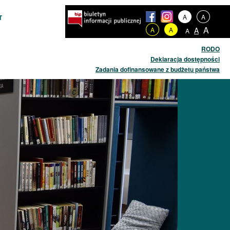
A
A
T
A
A
A
A
A
RODO
Deklaracja dostępności
Zadania dofinansowane z budżetu państwa