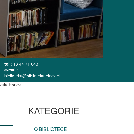
tel.
: 13 44 71 043
e-mail
:
biblioteka@biblioteka.biecz.pl
szulą Honek
KATEGORIE
O BIBLIOTECE