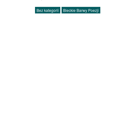
Bez kategorii
Bieckie Barwy Poezji