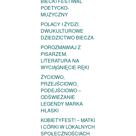
BIECKI FESTIWAL
POETYCKO-
MUZYCZNY
POLACY I ŻYDZI.
DWUKULTUROWE
DZIEDZICTWO BIECZA
POROZMAWIAJ Z
PISARZEM.
LITERATURA NA
WYCIĄGNIĘCIE RĘKI
ŻYCIOWO,
PRZEJŚCIOWO,
PODEJŚCIOWO –
ODŚWIEŻANIE
LEGENDY MARKA
HŁASKI
KOBIETYFEST! – MATKI
I CÓRKI W LOKALNYCH
SPOŁECZNOŚCIACH