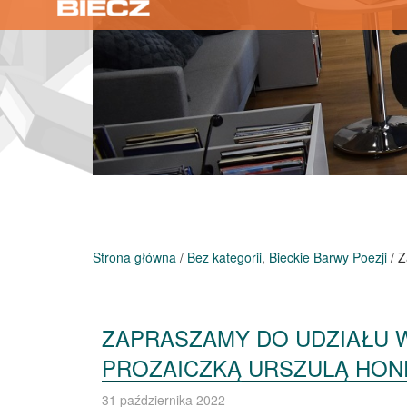
Strona główna
/
Bez kategorii
,
Bieckie Barwy Poezji
/ Z
ZAPRASZAMY DO UDZIAŁU W
PROZAICZKĄ URSZULĄ HON
31 października 2022