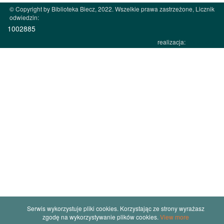
© Copyright by Biblioteka Biecz, 2022. Wszelkie prawa zastrzeżone, Licznik
odwiedzin:
1002885
realizacja:
JW Studio
Serwis wykorzystuje pliki cookies. Korzystając ze strony wyrażasz
zgodę na wykorzystywanie plików cookies.
View more