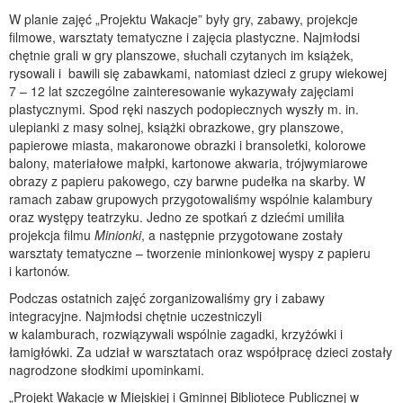
W planie zajęć „Projektu Wakacje” były gry, zabawy, projekcje
filmowe, warsztaty tematyczne i zajęcia plastyczne. Najmłodsi
chętnie grali w gry planszowe, słuchali czytanych im książek,
rysowali i bawili się zabawkami, natomiast dzieci z grupy wiekowej
7 – 12 lat szczególne zainteresowanie wykazywały zajęciami
plastycznymi. Spod ręki naszych podopiecznych wyszły m. in.
ulepianki z masy solnej, książki obrazkowe, gry planszowe,
papierowe miasta, makaronowe obrazki i bransoletki, kolorowe
balony, materiałowe małpki, kartonowe akwaria, trójwymiarowe
obrazy z papieru pakowego, czy barwne pudełka na skarby. W
ramach zabaw grupowych przygotowaliśmy wspólnie kalambury
oraz występy teatrzyku. Jedno ze spotkań z dziećmi umiliła
projekcja filmu
Minionki
, a następnie przygotowane zostały
warsztaty tematyczne – tworzenie minionkowej wyspy z papieru
i kartonów.
Podczas ostatnich zajęć zorganizowaliśmy gry i zabawy
integracyjne. Najmłodsi chętnie uczestniczyli
w kalamburach, rozwiązywali wspólnie zagadki, krzyżówki i
łamigłówki. Za udział w warsztatach oraz współpracę dzieci zostały
nagrodzone słodkimi upominkami.
„Projekt Wakacje w Miejskiej i Gminnej Bibliotece Publicznej w