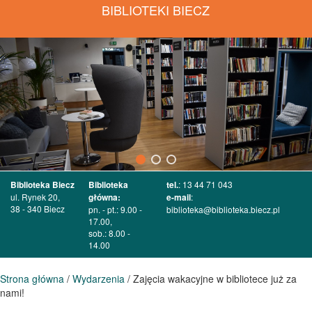
BIBLIOTEKI BIECZ
Biblioteka Biecz
Biblioteka
tel.
: 13 44 71 043
ul. Rynek 20,
główna:
e-mail
:
38 - 340 Biecz
pn. - pt.: 9.00 -
biblioteka@biblioteka.biecz.pl
17.00,
sob.: 8.00 -
14.00
Strona główna
/
Wydarzenia
/ Zajęcia wakacyjne w bibliotece już za
nami!