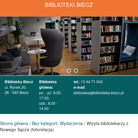
BIBLIOTEKI BIECZ
Biblioteka Biecz
Biblioteka
tel.
: 13 44 71 043
ul. Rynek 20,
główna:
e-mail
:
38 - 340 Biecz
pn. - pt.: 9.00 -
biblioteka@biblioteka.biecz.pl
17.00,
sob.: 8.00 -
14.00
Strona główna
/
Bez kategorii
,
Wydarzenia
/ Wizyta bibliotekarzy z
Nowego Sącza (fotorelacja)