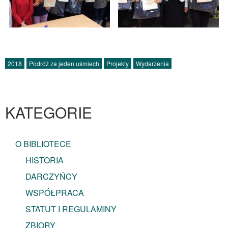
2018
Podróż za jeden uśmiech
Projekty
Wydarzenia
KATEGORIE
O BIBLIOTECE
HISTORIA
DARCZYŃCY
WSPÓŁPRACA
STATUT I REGULAMINY
ZBIORY