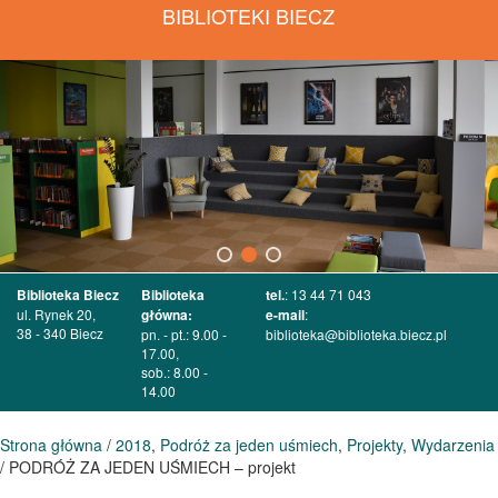
BIBLIOTEKI BIECZ
Biblioteka Biecz
Biblioteka
tel.
: 13 44 71 043
ul. Rynek 20,
główna:
e-mail
:
38 - 340 Biecz
pn. - pt.: 9.00 -
biblioteka@biblioteka.biecz.pl
17.00,
sob.: 8.00 -
14.00
Strona główna
/
2018
,
Podróż za jeden uśmiech
,
Projekty
,
Wydarzenia
/ PODRÓŻ ZA JEDEN UŚMIECH – projekt