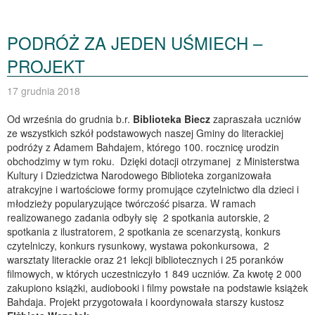
PODRÓŻ ZA JEDEN UŚMIECH –
PROJEKT
17 grudnia 2018
Od września do grudnia b.r.
Biblioteka Biecz
zapraszała uczniów
ze wszystkich szkół podstawowych naszej Gminy do literackiej
podróży z Adamem Bahdajem, którego 100. rocznicę urodzin
obchodzimy w tym roku. Dzięki dotacji otrzymanej z Ministerstwa
Kultury i Dziedzictwa Narodowego Biblioteka zorganizowała
atrakcyjne i wartościowe formy promujące czytelnictwo dla dzieci i
młodzieży popularyzujące twórczość pisarza. W ramach
realizowanego zadania odbyły się 2 spotkania autorskie, 2
spotkania z ilustratorem, 2 spotkania ze scenarzystą, konkurs
czytelniczy, konkurs rysunkowy, wystawa pokonkursowa, 2
warsztaty literackie oraz 21 lekcji bibliotecznych i 25 poranków
filmowych, w których uczestniczyło 1 849 uczniów. Za kwotę 2 000
zakupiono książki, audiobooki i filmy powstałe na podstawie książek
Bahdaja. Projekt przygotowała i koordynowała starszy kustosz