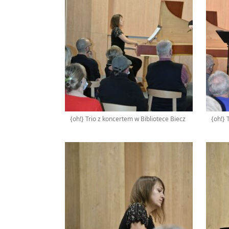
{oh!} Trio z koncertem w Bibliotece Biecz
{oh!} 