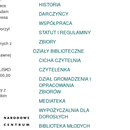
HISTORIA
ówce
 Adam
DARCZYŃCY
nnesa
WSPÓŁPRACA
worzył
STATUT I REGULAMINY
ZBIORY
anych z
DZIAŁY BIBLIOTECZNE
dawnej
CICHA CZYTELNIA
CZYTELENKA
BLISKO
300,00
DZIAŁ GROMADZENIA I
OPRACOWANIA
cy z
ZBIORÓW
ckim
MEDIATEKA
WYPOŻYCZALNIA DLA
DOROSŁYCH
BIBLIOTEKA MŁODYCH