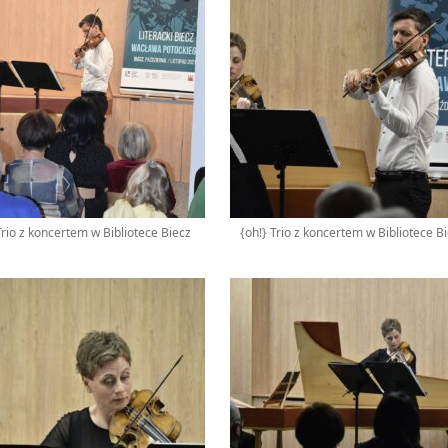
Trio z koncertem w Bibliotece Biecz
{oh!} Trio z koncertem w Bibliotece B