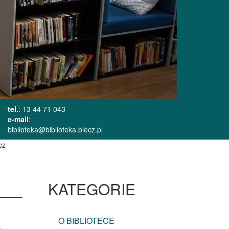
tel.
: 13 44 71 043
e-mail
:
biblioteka@biblioteka.biecz.pl
cz
KATEGORIE
O BIBLIOTECE
a