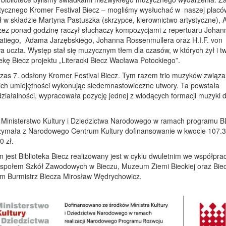
tycznego Kromer Festival Biecz – mogliśmy wysłuchać w naszej plac
ł w składzie Martyna Pastuszka (skrzypce, kierownictwo artystyczne),
rzez ponad godzinę raczył słuchaczy kompozycjami z repertuaru Joha
satiego, Adama Jarzębskiego, Johanna Rossenmullera oraz H.I.F. von
 uczta. Występ stał się muzycznym tłem dla czasów, w których żył i t
ekę Biecz projektu „Literacki Biecz Wacława Potockiego”.
dczas 7. odsłony Kromer Festival Biecz. Tym razem trio muzyków związ
kich umiejętności wykonując siedemnastowieczne utwory. Ta powstała
 działalności, wypracowała pozycję jednej z wiodących formacji muzyki 
Ministerstwo Kultury i Dziedzictwa Narodowego w ramach programu 
otrzymała z Narodowego Centrum Kultury dofinansowanie w kwocie 107.
0 zł.
m jest Biblioteka Biecz realizowany jest w cyklu dwuletnim we współpra
espołem Szkół Zawodowych w Bieczu, Muzeum Ziemi Bieckiej oraz Bie
ym Burmistrz Biecza Mirosław Wędrychowicz.