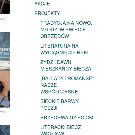
AKCJE
PROJEKTY
iecz
TRADYCJA NA NOWO.
MŁODZI W ŚWIECIE
OBRZĘDÓW
LITERATURA NA
WYCIĄGNIĘCIE RĘKI
ŻYDZI. DAWNI
MIESZKAŃCY BIECZA
„BALLADY I ROMANSE”
NASZE
WSPÓŁCZESNE
BIECKIE BARWY
POEZJI
iecz
BRZECHWA DZIECIOM
LITERACKI BIECZ
WACŁAWA