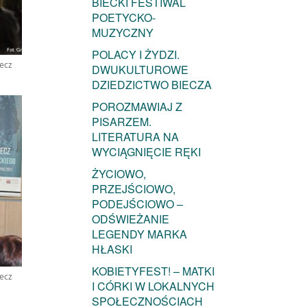
BIECKI FESTIWAL
POETYCKO-
MUZYCZNY
POLACY I ŻYDZI.
iecz
DWUKULTUROWE
DZIEDZICTWO BIECZA
POROZMAWIAJ Z
PISARZEM.
LITERATURA NA
WYCIĄGNIĘCIE RĘKI
ŻYCIOWO,
PRZEJŚCIOWO,
PODEJŚCIOWO –
ODŚWIEŻANIE
LEGENDY MARKA
HŁASKI
KOBIETYFEST! – MATKI
iecz
I CÓRKI W LOKALNYCH
SPOŁECZNOŚCIACH