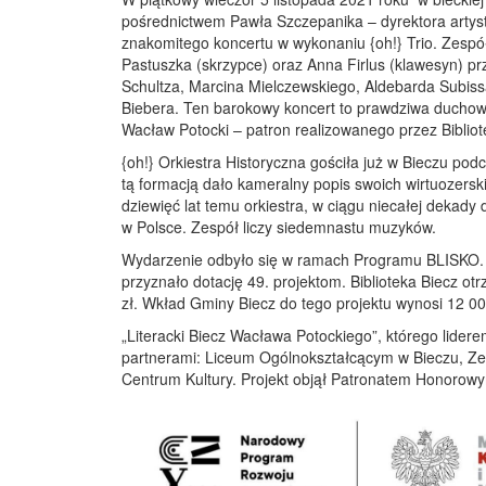
pośrednictwem Pawła Szczepanika – dyrektora artys
znakomitego koncertu w wykonaniu {oh!} Trio. Zespó
Pastuszka (skrzypce) oraz Anna Firlus (klawesyn) p
Schultza, Marcina Mielczewskiego, Aldebarda Subis
Biebera. Ten barokowy koncert to prawdziwa duchowa
Wacław Potocki – patron realizowanego przez Bibliot
{oh!} Orkiestra Historyczna gościła już w Bieczu po
tą formacją dało kameralny popis swoich wirtuozers
dziewięć lat temu orkiestra, w ciągu niecałej dekady
w Polsce. Zespół liczy siedemnastu muzyków.
Wydarzenie odbyło się w ramach Programu BLISKO. 
przyznało dotację 49. projektom. Biblioteka Biecz 
zł. Wkład Gminy Biecz do tego projektu wynosi 12 00
„Literacki Biecz Wacława Potockiego”, którego lidere
partnerami: Liceum Ogólnokształcącym w Bieczu, Z
Centrum Kultury. Projekt objął Patronatem Honorow