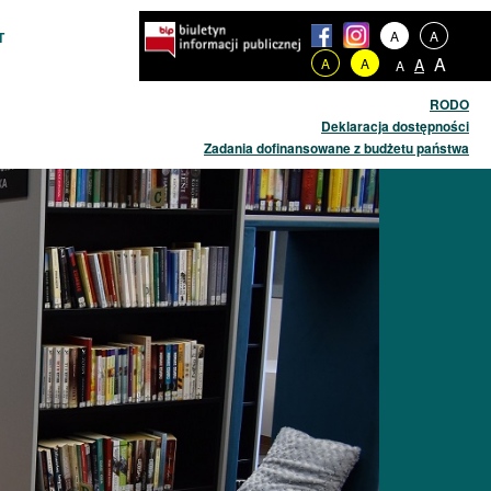
A
A
T
A
A
A
A
A
RODO
Deklaracja dostępności
Zadania dofinansowane z budżetu państwa