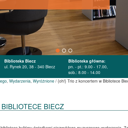
Biblioteka Biecz
Biblioteka główna:
ul. Rynek 20, 38 - 340 Biecz
pn. - pt.: 9.00 - 17.00,
sob.: 8.00 - 14.00
iego
,
Wydarzenia
,
Wyróżnione
/ {oh!} Trio z koncertem w Bibliotece Bie
 BIBLIOTECE BIECZ
j bibliotece byliśmy świadkami niezwykłego muzycznego wydarzenia. Z