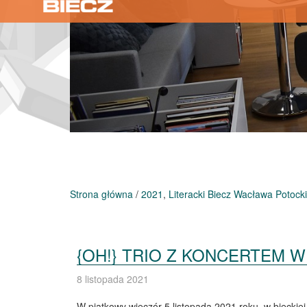
Strona główna
/
2021
,
Literacki Biecz Wacława Potock
{OH!} TRIO Z KONCERTEM W
8 listopada 2021
W piątkowy wieczór 5 listopada 2021 roku w bieckie