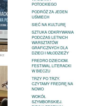
POTOCKIEGO
PODRÓŻ ZA JEDEN
UŚMIECH
SIEĆ NA KULTURĘ
SZTUKA ODKRYWANIA
PODCZAS LETNICH
WARSZTATÓW
GRAFICZNYCH DLA
DZIECI I MŁODZIEŻY
iecz
FREDRO DZIECIOM.
FESTIWAL LITERACKI
W BIECZU
TRZY PO TRZY.
CZYTAMY FREDRĘ NA
NOWO
WOKÓŁ
SZYMBORSKIEJ.