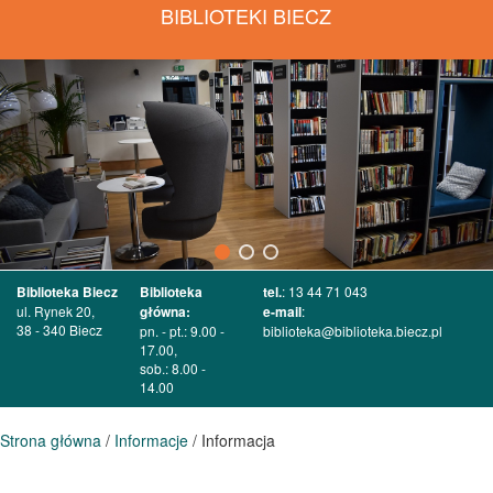
BIBLIOTEKI BIECZ
Biblioteka Biecz
Biblioteka
tel.
: 13 44 71 043
ul. Rynek 20,
główna:
e-mail
:
38 - 340 Biecz
pn. - pt.: 9.00 -
biblioteka@biblioteka.biecz.pl
17.00,
sob.: 8.00 -
14.00
Strona główna
/
Informacje
/ Informacja