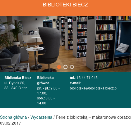
BIBLIOTEKI BIECZ
Biblioteka Biecz
Biblioteka
tel.
: 13 44 71 043
ul. Rynek 20,
główna:
e-mail
:
38 - 340 Biecz
pn. - pt.: 9.00 -
biblioteka@biblioteka.biecz.pl
17.00,
sob.: 8.00 -
14.00
Strona główna
/
Wydarzenia
/ Ferie z biblioteką – makaronowe obrazki
09.02.2017