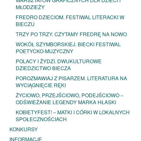
WARSZTATÓW GRAFICZNYCH DLA DZIECI I
MŁODZIEŻY
FREDRO DZIECIOM. FESTIWAL LITERACKI W
BIECZU
TRZY PO TRZY. CZYTAMY FREDRĘ NA NOWO
WOKÓŁ SZYMBORSKIEJ. BIECKI FESTIWAL
POETYCKO-MUZYCZNY
POLACY I ŻYDZI. DWUKULTUROWE
DZIEDZICTWO BIECZA
POROZMAWIAJ Z PISARZEM. LITERATURA NA
WYCIĄGNIĘCIE RĘKI
ŻYCIOWO, PRZEJŚCIOWO, PODEJŚCIOWO –
ODŚWIEŻANIE LEGENDY MARKA HŁASKI
KOBIETYFEST! – MATKI I CÓRKI W LOKALNYCH
SPOŁECZNOŚCIACH
KONKURSY
INFORMACJE