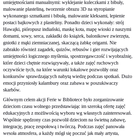
umiejętnościami manualnymi: wyklejanie kuleczkami z bibuły,
malowanie plasteliną, tworzenie obrazu 3D na styropianie
wykonanego szmatkami i bibułą, malowanie kleksami, lepienie
postaci bajkowych z plasteliny. Ponadto dzieci wykonały: strój
Hawajki, pióropusz indiański, maskę kota, mapę wioski z naszymi
domami, sowy, serca, zakładki do książek, balonikowe zwierzęta,
gniotki z mąki ziemniaczanej, skaczącą żabkę origami. Nie
zabrakło również zagadek, quizów, rebusów i gier rozwijających
umiejętności logicznego myślenia, spostrzegawczość i wyobraźnię,
które dzieci chętnie rozwiązywały, a także zajęć ruchowych
oczywiście tych, na które warunki lokalowe pozwoliły oraz
konkursów sprawdzających nabytą wiedzę podczas spotkań. Dużo
emocji przyniosły kalambury oraz zabawa w poszukiwaczy
skarbów.
Głównym celem akcji Ferie w Bibliotece było zorganizowanie
dzieciom czasu wolnego przedstawiając im szeroką ofertę zajęć
edukacyjnych z możliwością wyboru wg własnych zainteresowań.
Wspólnie spędzony czas pozwolił dzieciom na świetną zabawę,
integrację, pracę zespołową i twórczą. Podczas zajęć panowała
wesoła atmosfera, a każdy mógł się poczuć jak mały artysta,