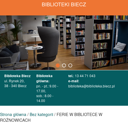
BIBLIOTEKI BIECZ
Biblioteka Biecz
Biblioteka
tel.
: 13 44 71 043
ul. Rynek 20,
główna:
e-mail
:
38 - 340 Biecz
pn. - pt.: 9.00 -
biblioteka@biblioteka.biecz.pl
17.00,
sob.: 8.00 -
14.00
Strona główna
/
Bez kategorii
/ FERIE W BIBLIOTECE W
ROŻNOWICACH