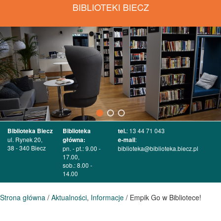
BIBLIOTEKI BIECZ
Biblioteka Biecz
Biblioteka
tel.
: 13 44 71 043
ul. Rynek 20,
główna:
e-mail
:
38 - 340 Biecz
pn. - pt.: 9.00 -
biblioteka@biblioteka.biecz.pl
17.00,
sob.: 8.00 -
14.00
Strona główna
/
Aktualności
,
Informacje
/ Empik Go w Bibliotece!