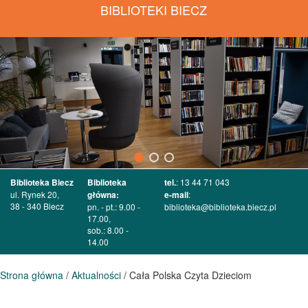
BIBLIOTEKI BIECZ
Biblioteka Biecz
Biblioteka
tel.
: 13 44 71 043
ul. Rynek 20,
główna:
e-mail
:
38 - 340 Biecz
pn. - pt.: 9.00 -
biblioteka@biblioteka.biecz.pl
17.00,
sob.: 8.00 -
14.00
Strona główna
/
Aktualności
/ Cała Polska Czyta Dzieciom