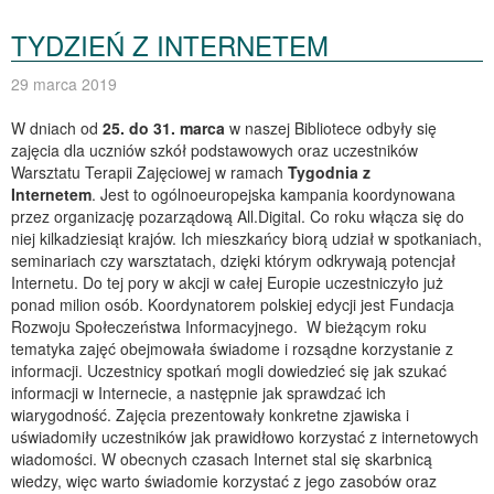
TYDZIEŃ Z INTERNETEM
29 marca 2019
W dniach od
25. do 31. marca
w naszej Bibliotece odbyły się
zajęcia dla uczniów szkół podstawowych oraz uczestników
Warsztatu Terapii Zajęciowej w ramach
Tygodnia z
Internetem
.
Jest to ogólnoeuropejska kampania koordynowana
przez organizację pozarządową All.Digital. Co roku włącza się do
niej kilkadziesiąt krajów. Ich mieszkańcy biorą udział w spotkaniach,
seminariach czy warsztatach, dzięki którym odkrywają potencjał
Internetu. Do tej pory w akcji w całej Europie uczestniczyło już
ponad milion osób. Koordynatorem polskiej edycji jest Fundacja
Rozwoju Społeczeństwa Informacyjnego.
W bieżącym roku
tematyka zajęć obejmowała świadome i rozsądne korzystanie z
informacji. Uczestnicy spotkań mogli dowiedzieć się jak szukać
informacji w Internecie, a następnie jak sprawdzać ich
wiarygodność. Zajęcia prezentowały konkretne zjawiska i
uświadomiły uczestników jak prawidłowo korzystać z internetowych
wiadomości. W obecnych czasach Internet stal się skarbnicą
wiedzy, więc warto świadomie korzystać z jego zasobów oraz