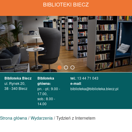
BIBLIOTEKI BIECZ
Biblioteka Biecz
Biblioteka
tel.
: 13 44 71 043
ul. Rynek 20,
główna:
e-mail
:
38 - 340 Biecz
pn. - pt.: 9.00 -
biblioteka@biblioteka.biecz.pl
17.00,
sob.: 8.00 -
14.00
Strona główna
/
Wydarzenia
/ Tydzień z Internetem