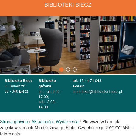
BIBLIOTEKI BIECZ
Biblioteka Biecz
Biblioteka
tel.
: 13 44 71 043
ul. Rynek 20,
główna:
e-mail
:
38 - 340 Biecz
pn. - pt.: 9.00 -
biblioteka@biblioteka.biecz.pl
17.00,
sob.: 8.00 -
14.00
Strona główna
/
Aktualności
,
Wydarzenia
/ Pierwsze w tym roku
zajęcia w ramach Młodzieżowego Klubu Czytelniczego ZACZYTANI –
fotorelacja