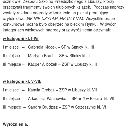
uczniowie Zespołu Szkolno-Przedszkolnego z Libuszy, którzy
przeczytali fragmenty swoich ulubionych książek. Podczas imprezy
zostały rozdane nagrody w konkursie na plakat promujący
czytelnictwo
JAK NIE CZYTAM JAK CZYTAM.
Wszystkie prace
konkursowe można było obejrzeć na bieckim Rynku. W dwóch
kategoriach wiekowych nagrody oraz wyróżnienia otrzymali:
w kategorii kl. I-IV:
I miejsce – Gabriela Klocek – SP w Sitnicy kl. III
II miejsce – Martyna Brach – SP w Sitnicy kl. II
III miejsce – Kacper Alibożek – ZSP w Libuszy kl. II
w kategorii kl. V-VII:
I miejsce – Kamila Gryboś – ZSP w Libuszy kl. VII
II miejsce – Arkadiusz Wachowicz – SP nr 2 w Bieczu kl. VII
III miejsce – Sandra Brudzisz – ZSP w Strzeszynie kl. VI
Wyróżnienia: