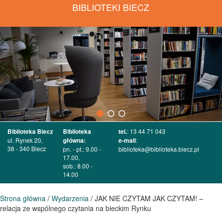
BIBLIOTEKI BIECZ
Biblioteka Biecz
Biblioteka
tel.
: 13 44 71 043
ul. Rynek 20,
główna:
e-mail
:
38 - 340 Biecz
pn. - pt.: 9.00 -
biblioteka@biblioteka.biecz.pl
17.00,
sob.: 8.00 -
14.00
Strona główna
/
Wydarzenia
/ JAK NIE CZYTAM JAK CZYTAM! –
relacja ze wspólnego czytania na bieckim Rynku