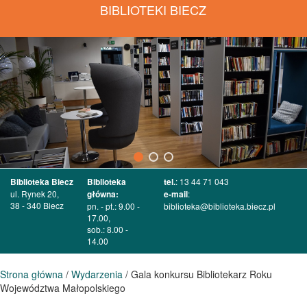
BIBLIOTEKI BIECZ
Biblioteka Biecz
Biblioteka
tel.
: 13 44 71 043
ul. Rynek 20,
główna:
e-mail
:
38 - 340 Biecz
pn. - pt.: 9.00 -
biblioteka@biblioteka.biecz.pl
17.00,
sob.: 8.00 -
14.00
Strona główna
/
Wydarzenia
/ Gala konkursu Bibliotekarz Roku
Województwa Małopolskiego