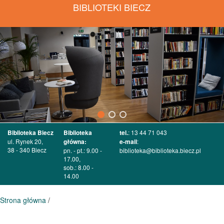
BIBLIOTEKI BIECZ
Biblioteka Biecz
Biblioteka
tel.
: 13 44 71 043
ul. Rynek 20,
główna:
e-mail
:
38 - 340 Biecz
pn. - pt.: 9.00 -
biblioteka@biblioteka.biecz.pl
17.00,
sob.: 8.00 -
14.00
Strona główna
/