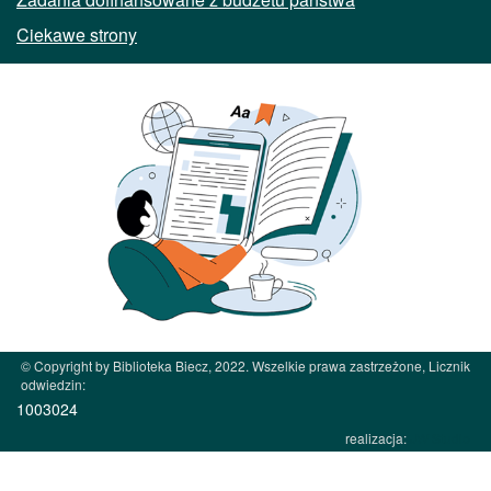
Ciekawe strony
© Copyright by Biblioteka Biecz, 2022. Wszelkie prawa zastrzeżone, Licznik
odwiedzin:
1003024
realizacja:
JW Studio