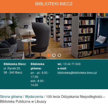
BIBLIOTEKI BIECZ
Biblioteka Biecz
Biblioteka
tel.
: 13 44 71 043
ul. Rynek 20,
główna:
e-mail
:
38 - 340 Biecz
pn. - pt.: 9.00 -
biblioteka@biblioteka.biecz.pl
17.00,
sob.: 8.00 -
14.00
Strona główna
/
Wydarzenia
/ 100-lecia Odzyskania Niepodległości –
Biblioteka Publiczna w Libuszy