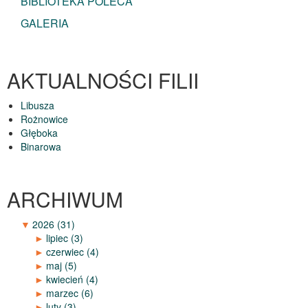
BIBLIOTEKA POLECA
GALERIA
AKTUALNOŚCI FILII
Libusza
Rożnowice
Głęboka
Binarowa
ARCHIWUM
▼
2026
(31)
►
lipiec
(3)
►
czerwiec
(4)
►
maj
(5)
►
kwiecień
(4)
►
marzec
(6)
►
luty
(3)