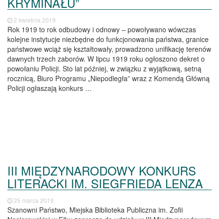
KRYMINAŁU”
2 kwietnia 2019
Rok 1919 to rok odbudowy i odnowy – powoływano wówczas
kolejne instytucje niezbędne do funkcjonowania państwa, granice
państwowe wciąż się kształtowały, prowadzono unifikację terenów
dawnych trzech zaborów. W lipcu 1919 roku ogłoszono dekret o
powołaniu Policji. Sto lat później, w związku z wyjątkową, setną
rocznicą, Biuro Programu „Niepodległa” wraz z Komendą Główną
Policji ogłaszają konkurs …
III MIĘDZYNARODOWY KONKURS
LITERACKI IM. SIEGFRIEDA LENZA
25 marca 2019
Szanowni Państwo, Miejska Biblioteka Publiczna im. Zofii