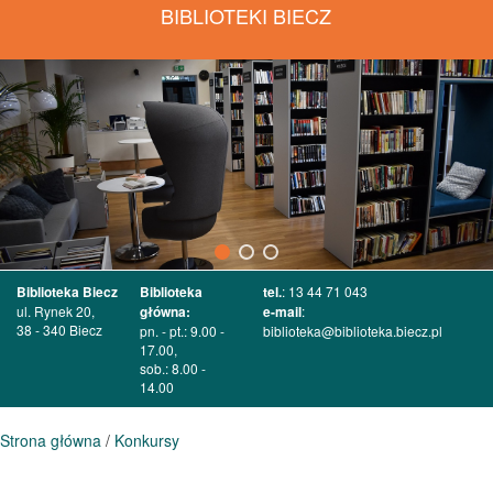
BIBLIOTEKI BIECZ
Biblioteka Biecz
Biblioteka
tel.
: 13 44 71 043
ul. Rynek 20,
główna:
e-mail
:
38 - 340 Biecz
pn. - pt.: 9.00 -
biblioteka@biblioteka.biecz.pl
17.00,
sob.: 8.00 -
14.00
Strona główna
/
Konkursy