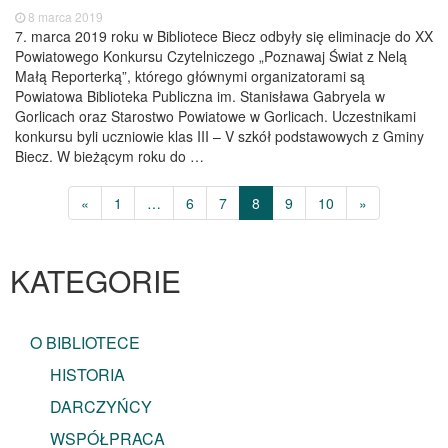
8 marca 2019
7. marca 2019 roku w Bibliotece Biecz odbyły się eliminacje do XX
Powiatowego Konkursu Czytelniczego „Poznawaj Świat z Nelą
Małą Reporterką”, którego głównymi organizatorami są
Powiatowa Biblioteka Publiczna im. Stanisława Gabryela w
Gorlicach oraz Starostwo Powiatowe w Gorlicach. Uczestnikami
konkursu byli uczniowie klas III – V szkół podstawowych z Gminy
Biecz. W bieżącym roku do …
«
1
…
6
7
8
9
10
»
KATEGORIE
O BIBLIOTECE
HISTORIA
DARCZYŃCY
WSPÓŁPRACA