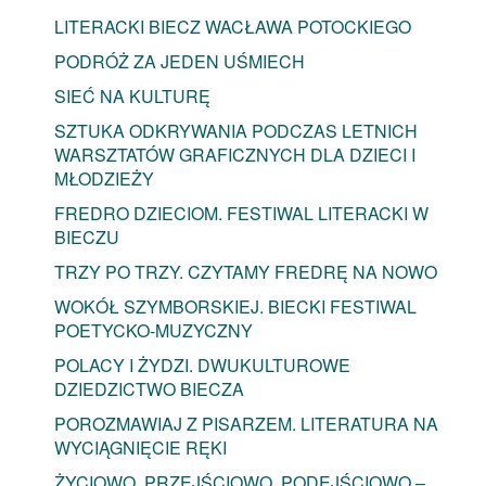
LITERACKI BIECZ WACŁAWA POTOCKIEGO
PODRÓŻ ZA JEDEN UŚMIECH
SIEĆ NA KULTURĘ
SZTUKA ODKRYWANIA PODCZAS LETNICH
WARSZTATÓW GRAFICZNYCH DLA DZIECI I
MŁODZIEŻY
FREDRO DZIECIOM. FESTIWAL LITERACKI W
BIECZU
TRZY PO TRZY. CZYTAMY FREDRĘ NA NOWO
WOKÓŁ SZYMBORSKIEJ. BIECKI FESTIWAL
POETYCKO-MUZYCZNY
POLACY I ŻYDZI. DWUKULTUROWE
DZIEDZICTWO BIECZA
POROZMAWIAJ Z PISARZEM. LITERATURA NA
WYCIĄGNIĘCIE RĘKI
ŻYCIOWO, PRZEJŚCIOWO, PODEJŚCIOWO –