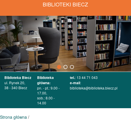
BIBLIOTEKI BIECZ
Biblioteka Biecz
Biblioteka
tel.
: 13 44 71 043
ul. Rynek 20,
główna:
e-mail
:
38 - 340 Biecz
pn. - pt.: 9.00 -
biblioteka@biblioteka.biecz.pl
17.00,
sob.: 8.00 -
14.00
Strona główna
/