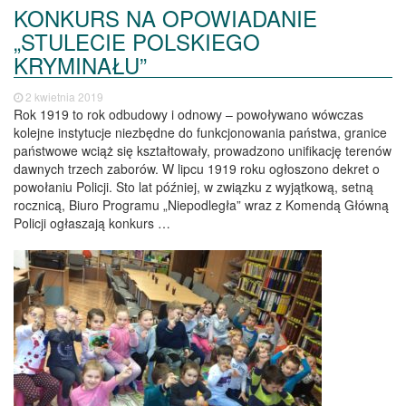
KONKURS NA OPOWIADANIE
„STULECIE POLSKIEGO
KRYMINAŁU”
2 kwietnia 2019
Rok 1919 to rok odbudowy i odnowy – powoływano wówczas
kolejne instytucje niezbędne do funkcjonowania państwa, granice
państwowe wciąż się kształtowały, prowadzono unifikację terenów
dawnych trzech zaborów. W lipcu 1919 roku ogłoszono dekret o
powołaniu Policji. Sto lat później, w związku z wyjątkową, setną
rocznicą, Biuro Programu „Niepodległa” wraz z Komendą Główną
Policji ogłaszają konkurs …