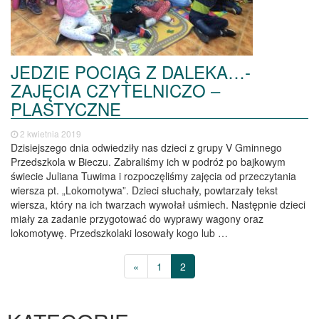
JEDZIE POCIĄG Z DALEKA…-
ZAJĘCIA CZYTELNICZO –
PLASTYCZNE
2 kwietnia 2019
Dzisiejszego dnia odwiedziły nas dzieci z grupy V Gminnego
Przedszkola w Bieczu. Zabraliśmy ich w podróż po bajkowym
świecie Juliana Tuwima i rozpoczęliśmy zajęcia od przeczytania
wiersza pt. „Lokomotywa”. Dzieci słuchały, powtarzały tekst
wiersza, który na ich twarzach wywołał uśmiech. Następnie dzieci
miały za zadanie przygotować do wyprawy wagony oraz
lokomotywę. Przedszkolaki losowały kogo lub …
«
1
2